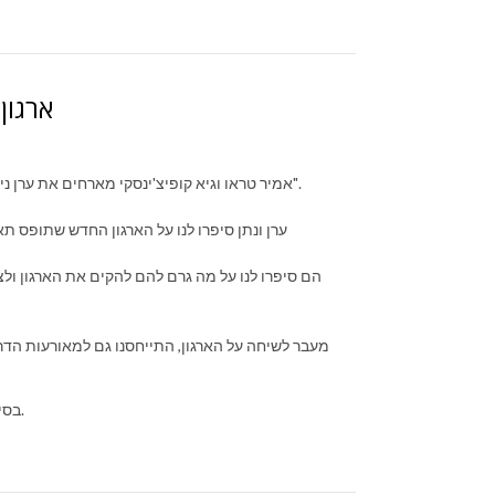
ארגון
אמיר טראו וגיא קופיצ'ינסקי מארחים את ערן ניומן ונתן גרינוולד מארגון "מטה המאבק נשארים במפה להצלת מכבי תל אביב".
ערן ונתן סיפרו לנו על הארגון החדש שתופס 
הם סיפרו לנו על מה גרם להם להקים את הארגון ו
מעבר לשיחה על הארגון, התייחסנו גם למאורעות הדרב
בסיום הפרק בדקנו את מצב ההימורים של הפאנל והימרנו לקראת השבוע הקרוב.