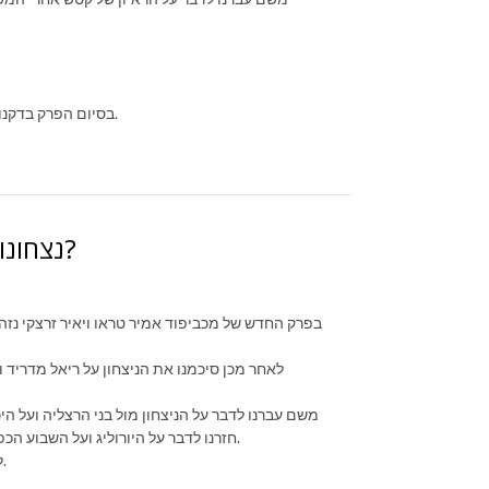
בסיום הפרק בדקנו את מצב ההימורים של הפאנל והגולשים שלנו והימרנו לקראת השבוע הקרוב.
נצחונות ביורוליג ובליגה והיורוליג חוזר לישראל?
בפרק החדש של מכביפוד אמיר טראו ויאיר זרצקי נזהר
לאחר מכן סיכמנו את הניצחון על ריאל מדריד ו
משם עברנו לדבר על הניצחון מול בני הרצליה ועל הי
חזרנו לדבר על היורוליג ועל השבוע הכפול המאוד קשה שמצפה למכבי עם משחקים נגד פנאתינייקוס והכוכב האדום.
לפני סיום בדקנו את מצב ההימורים של הפאנל והימרנו לקראת השבוע הקרוב.