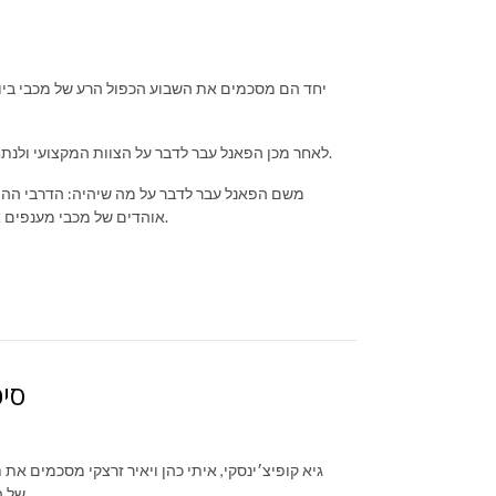
יחד הם מסכמים את השבוע הכפול הרע של מכבי ביור
לאחר מכן הפאנל עבר לדבר על הצוות המקצועי ולנתח עד כמה עודד וקולדובלה אחראים למה שאנחנו רואים מהקבוצה בשלב הזה.
משם הפאנל עבר לדבר על מה שיהיה: הדרבי ההיסטו
אוהדים של מכבי מענפים אחרים יתגייסו למחאה נגד ההנהלה ויעשו את מה שהגייט ניסה לעשות ונכשל.
סיכ
גיא קופיצ׳ינסקי, איתי כהן ויאיר זרצקי מסכמים א
של הקבוצה, ההכנה הבעייתית לקראת היורוליג, והפערים מול היריבות המקומיות.