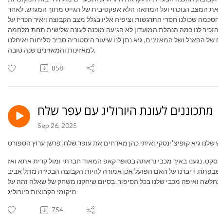
ר את המצב הנוכחי ועל המחאה הלא אפקטיבית של הגייט מתוך המגרש. לאחר
הסכמה שכולנו חסרי התרגשות וציפיה אליו בגלל מצב הקבוצה ויאיר הכריז על
 הפאנל ושל המאזינים, גיא נתן לנו שיעור היסטוריה סביב סליחות ואיחלנו
למאזינות והמאזינים שנה טובה.
858
מתכוננים לעונת היורוליג עם עפר שלח
Sep 26, 2025
קט, נגענו באיך מכבי נראתה בסופר קאפ המאוד חברתי ומול קרית אתא ואז
 שבפתח. דיברנו על האם הפועל אכן אמורה להיות הקבוצה הבכירה מתל אביב
נחלשה ואיפה מכבי שלנו בכל הסיפור. בסיום שיחקנו משחק של שאלה זהה על
מיקומי הקבוצות ביורוליג
754