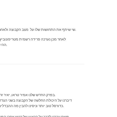
שי שיתף את התחושות שלו על מצב הקבוצה ולאחר מכן הפאנל ניתח את המשחקים נגד מונאקו ונתניה וניסה למצוא נקודות אור.
לאחר מכן נערכה פרידה רשמית מטריפונוביץ' 
ההימורים ובשיעור הסטוריה גיא שסיפר לנו על ערב שהשפן מהכובע הפך לג'ירפה.
בפרק החדש שלנו אמיר טראו, יאיר זרצקי ואיתי כהן מסכמים עוד 2 הפסדים ביורוליג וניצחון דחוק מאוד על רמת גן.
דיברנו על היכולת החלשה של הקבוצה בשני הצדד
כדורסל טוב יותר וניסינו להבין מה ההבדלים במשחק ההגנה בין העונה הזו לבין העונות הקודמות של מכבי בתקופת קטש.
משם עברנו לדבר על הראיון של קטש אחרי המשח