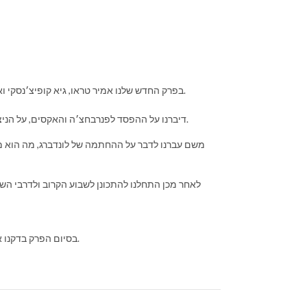
בפרק החדש שלנו אמיר טראו, גיא קופיצ׳נסקי ואיתי כהן מסכמים שבוע כפול נוסף וניצחון ראשון בשבוע כפול מתחילת העונה.
דיברנו על ההפסד לפנרבחצ׳ה והאקסים, על הניצחון מול באסקוניה, על ליף, ווקר וההגנה שממשיכה להיעדר במשחק של מכבי.
משם עברנו לדבר על ההחתמה של לונדברג, מה הוא מ
לאחר מכן התחלנו להתכונן לשבוע הקרוב ולדרבי השנ
בסיום הפרק בדקנו את מצב ההימורים של המאזינים וחברי הפאנל והימרנו לקראת השבוע הקרוב.