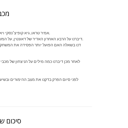
מכבי
אמיר טראו, גיא קופיצ׳נסקי ויאיר זרצקי מסכמים את הניצחון הראשון בדרבי הראשון אי פעם שנערך ביורוליג.
דיברנו על הרבע האחרון האדיר של דאונטין, על המשחק האחראי והטוב של בלאט, על ההתפוצצות של ווקר ועל ההצגה של בריסט.
דנו בשאלה האם הפועל יותר הפסידה את המשחק או
לאחר מכן דיברנו כמה מילים על הניצחון של מכבי
לפני סיום הפרק בדקנו את מצב ההימורים ובשיעור
סיכום שב