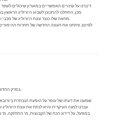
דיברנו על שינויים האפשריים במועדון שיכולים לשפ
מכן, התחלנו להתכונן לשבוע היורוליג הראשון ב
מחאה שלו כנגד עונת היורוליג של מכבי והזכיר לנו כמה הנהלת המועדון לא הגיעה מוכנה לעונה שלישית תחת מלחמה.
לסיום, פתחנו את העונה החדשה של תחרות ההימורים של
בפרק החדש שלנו גיא קופיצ׳ינסקי ואיתי כהן מארחים את עופר שלח, פרשן ערוץ הספורט.
שמענו את דעתו של עופר על הופעת הנבחרת ביורובאס
עברנו למנה העיקרית והיא לנתח את עונת היורוליג
במפעל, על דירוג הכח של הקבוצות, מי התחזקה, מי 