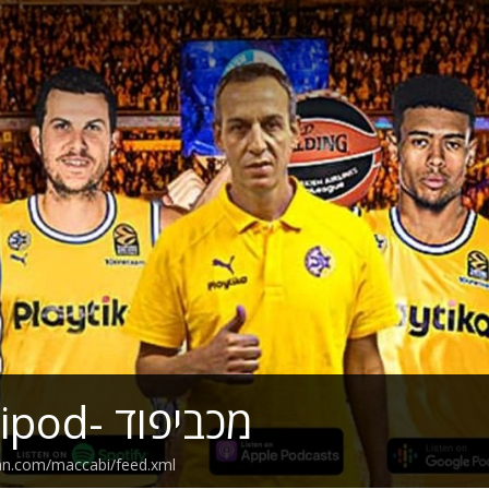
Maccabipod- מכביפוד
ean.com/maccabi/feed.xml