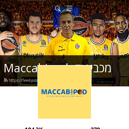
Maccabipod- מכביפוד
https://feed.podbean.com/maccabi/feed.xml