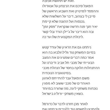
זאת יש תחושת אכזבה.
הפאנל סיכם את הניצחון על אנאדולו
וההפסד לפרטיזן ואת השבוע הראשון של
סייבן לי בצהוב, דיבר על השלשות שלא
נכנסות ועל ההגנה שלא קיימת.
יאיר חנך פנה חדשה שנקראת "פסק זמן"
ובה הוא דיבר על ג'יילן הורד ובלי קשר
ליכולת המקצועית שלו עד כה.
ניתחנו גם את הראיון של עודד קטש
בסיום המשחק נגד גליל\גלבוע בה הוא
אמר כמה דברים שמציגים את המצב
הבעייתי של מכבי תל אביב ודיברנו על
ההתנהלות הלוקה בחסר של הנהלת מכבי
בסיטואציה הנוכחית.
משם הפאנל עבר להתייחס לארגון
האוהדים של מכבי ששוב לא מפגין
נוכחות משחקי ליגה, מה שחורה במיוחד
כשאין משחקי יורוליג בישראל.
לאחר מכן חזרנו לדבר על כדורסל
ולהתכונן למשחק נגד ז'לגיריס וניתחנו את