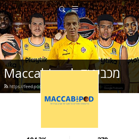
Maccabipod- מכביפוד
https://feed.podbean.com/maccabi/feed.xml