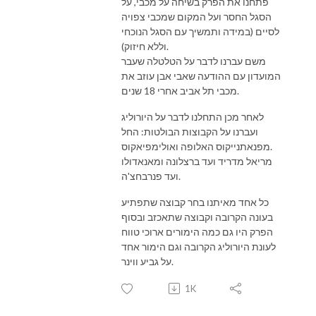
פתחנו את הפרק בשיחה על מכבי, על
הסגל החסר ועל המקום שמכבי צפויה
לסיים (במידה ותמשיך עם הסגל הנוכחי
וללא חיזוק).
משם עברנו לדבר על הטלטלה שעבר
המועדון עם ההודעה שאבי אבן עוזב את
מכבי תל אביב אחרי 18 שנים.
לאחר מכן התחלנו לדבר על היורוליג
ועברנו על הקבוצות הבולטות: החל
מפנאתנייקוס האלופה ואולימפיאקוס.
מריאל מדריד ועד ברצלונה ומאנאדולו
ועד פנרבחצ'ה.
כל אחד מאיתנו בחר קבוצה שתפתיע
בעונה הקרובה וקבוצה שתאכזב ובסוף
הפרק היו גם כמה הימורים ארוכי טווח
לעונת היורוליג הקרובה וגם הימור אחד
על גביע ווינר.
1K