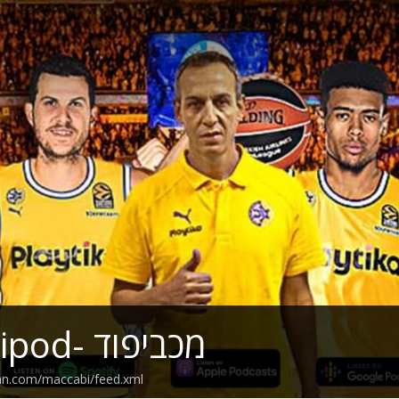
Maccabipod- מכביפוד
ean.com/maccabi/feed.xml