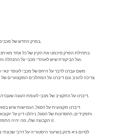
בפרק החדש של מכביפוד יאיר זרצקי וגיא קופיצ'ינסקי מציגים את חבר הפאנל החדש שלנו, איתי כהן.
בתחילת הפרק סיכמנו את הקיץ של כל אחד מאיתנו, 
ועל הביקורת שיש לאוהדי מכבי על ההנהלה והצוות המקצועי והצענו איך אפשר היה לעשות דברים אחרת ובצורה טובה יותר.
משם עברנו לדבר על היחס של מכבי לעופר ינאי 
צריכה להגיב וגם דיברנו על המהלכים המקצועיים של
דיברנו על התקציב של מכבי לעומת העונה שעברה, על העליה העצומה בשכר של הישראלים וההשפעה של זה על התקציב הכללי.
דיברנו מקצועית על הסגל, הגמישות שיש בסג
ותפקידים, החסרונות של הסגל, ניהלנו דיון על יוקוב
זו הקבוצה שלו, מה יהיה התפקיד של דריל מייקון בקבוצה והימרנו על השחקן שיאכזב והשחקן שיפתיע אותנו.
לסיום גיא פינק בשיעור היסטוריה על דרבי שכונתי