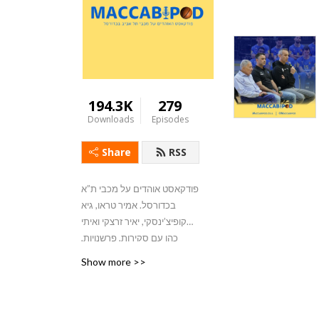
194.3K
279
Downloads
Episodes
Share
RSS
פודקאסט אוהדים על מכבי ת”א
בכדורסל. אמיר טראו, גיא
קופיצ’ינסקי, יאיר זרצקי ואיתי
כהן עם סקירות, פרשנויות,
אורחים ועוד הפתעות
Show more >>