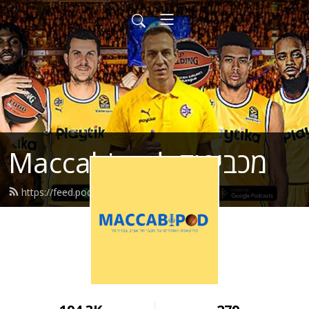
Maccabipod- מכביפוד
https://feed.podbean.com/maccabi/feed.xml