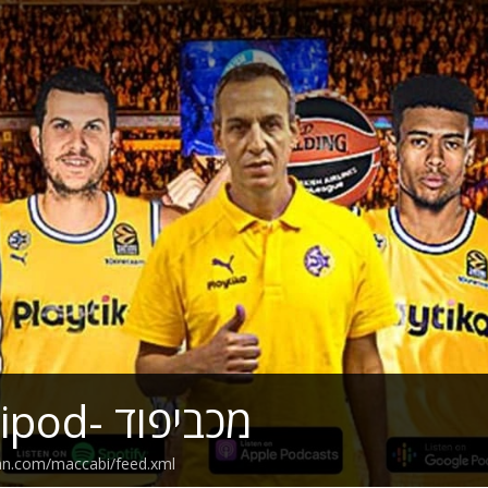
Maccabipod- מכביפוד
ean.com/maccabi/feed.xml