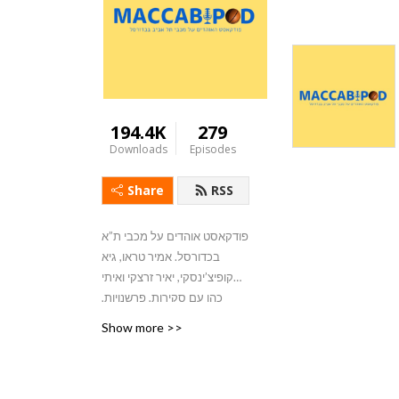
194.4K
279
Downloads
Episodes
Share
RSS
פודקאסט אוהדים על מכבי ת”א
בכדורסל. אמיר טראו, גיא
קופיצ’ינסקי, יאיר זרצקי ואיתי
כהן עם סקירות, פרשנויות,
אורחים ועוד הפתעות
Show more >>