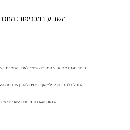
השבוע במכביפוד: התכנס
ביחד חגגנו את גביע המדינה שחזר לארון התארים של 
התחלנו להתכונן לפלייאוף וניסינו להבין עד כמה הע
כמובן שגם התייחסנו לשני חצאי הגמר המרתקים שהיו לנו בפיינל פור של היורוליג ותהינו מי הפייבוריטית בגמר.